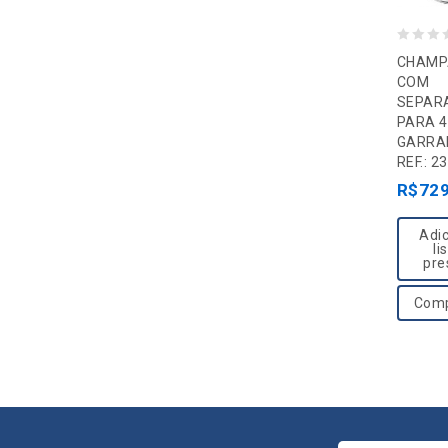
0
CHAMP
o
COM
SEPAR
u
PARA 4
t
GARRAF
o
REF.: 2
f
R$
729
5
Adic
li
pre
Comp