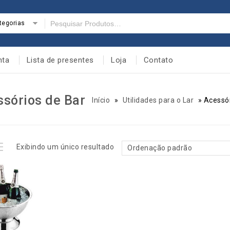
tegorias
nta
Lista de presentes
Loja
Contato
sórios de Bar
Início
»
Utilidades para o Lar
»
Acessór
Exibindo um único resultado
Ordenação padrão