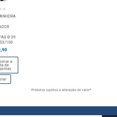
ANHEIRA
ADOR
AS Ø 39
353/100
,90
ionar a
sta de
sentes
rar
Produtos sujeitos a alteração de valor*