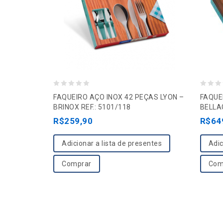
0
0
FAQUEIRO AÇO INOX 42 PEÇAS LYON –
FAQUE
o
o
BRINOX REF.: 5101/118
BELLAG
u
u
R$
259,90
R$
64
t
t
o
o
Adicionar a lista de presentes
Adic
f
f
Comprar
Com
5
5