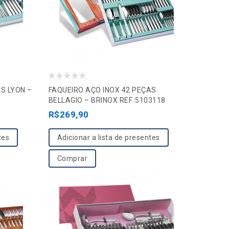
0
S LYON –
FAQUEIRO AÇO INOX 42 PEÇAS
o
BELLAGIO – BRINOX REF.:5103118
u
R$
269,90
t
o
tes
Adicionar a lista de presentes
f
Comprar
5