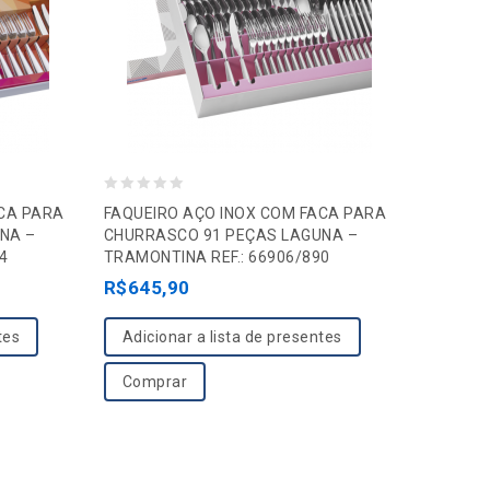
0
ACA PARA
FAQUEIRO AÇO INOX COM FACA PARA
o
NA –
CHURRASCO 91 PEÇAS LAGUNA –
4
TRAMONTINA REF.: 66906/890
u
R$
645,90
t
o
tes
Adicionar a lista de presentes
f
5
Comprar