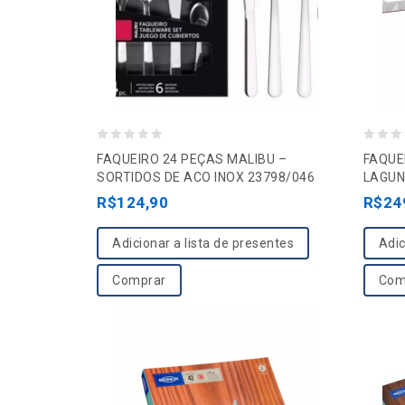
0
0
FAQUEIRO 24 PEÇAS MALIBU –
FAQUE
o
o
SORTIDOS DE ACO INOX 23798/046
LAGUN
u
u
R$
124,90
R$
24
t
t
o
o
Adicionar a lista de presentes
Adic
f
f
Comprar
Com
5
5