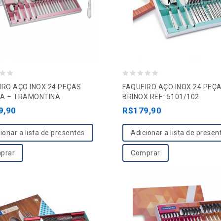
0
IRO AÇO INOX 24 PEÇAS
FAQUEIRO AÇO INOX 24 PEÇA
o
A – TRAMONTINA
BRINOX REF.: 5101/102
u
9,90
R$
179,90
t
o
ionar a lista de presentes
Adicionar a lista de presen
f
prar
Comprar
5