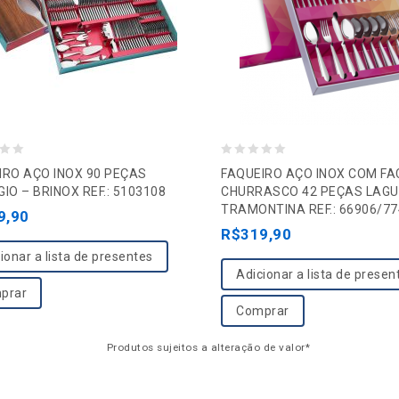
0
IRO AÇO INOX 90 PEÇAS
FAQUEIRO AÇO INOX COM F
o
IO – BRINOX REF.: 5103108
CHURRASCO 42 PEÇAS LAGU
TRAMONTINA REF.: 66906/77
u
9,90
R$
319,90
t
o
ionar a lista de presentes
Adicionar a lista de presen
f
prar
5
Comprar
Produtos sujeitos a alteração de valor*