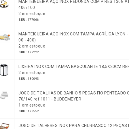
MANTEIGUEIRA AÇO INOX REDONDA COM PIRES 130G ATIN
406/100
2 em estoque
SKU:
177066
MANTEIGUEIRA AÇO INOX COM TAMPA ACRÍLICA LYON - B
00 - 400)
2 em estoque
SKU:
172222
LIXEIRA INOX COM TAMPA BASCULANTE 18,5X20CM REF.
2 em estoque
SKU:
180093
JOGO DE TOALHAS DE BANHO 5 PECAS FIO PENTEADO
70/140 ref 1011 - BUDDEMEYER
1 em estoque
SKU:
179552
JOGO DE TALHERES INOX PARA CHURRASCO 12 PEÇAS