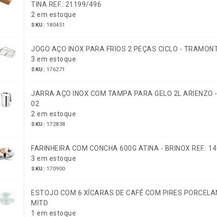
TINA REF.: 21199/496
2 em estoque
SKU:
180451
JOGO AÇO INOX PARA FRIOS 2 PEÇAS CICLO - TRAMONTI
3 em estoque
SKU:
176271
JARRA AÇO INOX COM TAMPA PARA GELO 2L ARIENZO - 
02
2 em estoque
SKU:
172838
FARINHEIRA COM CONCHA 600G ATINA - BRINOX REF.: 1
3 em estoque
SKU:
170900
ESTOJO COM 6 XÍCARAS DE CAFÉ COM PIRES PORCELA
MITD
1 em estoque