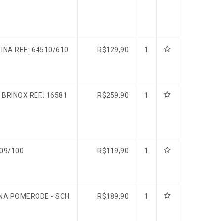
NA REF.: 64510/610
R$
129,90
1
BRINOX REF.: 16581
R$
259,90
1
409/100
R$
119,90
1
NA POMERODE - SCH
R$
189,90
1