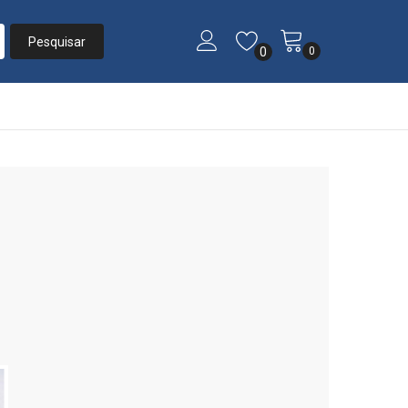
0
0
Início
»
Listas
»
Casamento Géssica e Elton