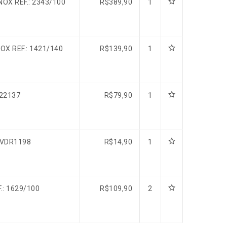
OX REF.: 2343/100
R$
389,90
1
OX REF.: 1421/140
R$
139,90
1
422137
R$
79,90
1
/VDR1198
R$
14,90
1
: 1629/100
R$
109,90
2