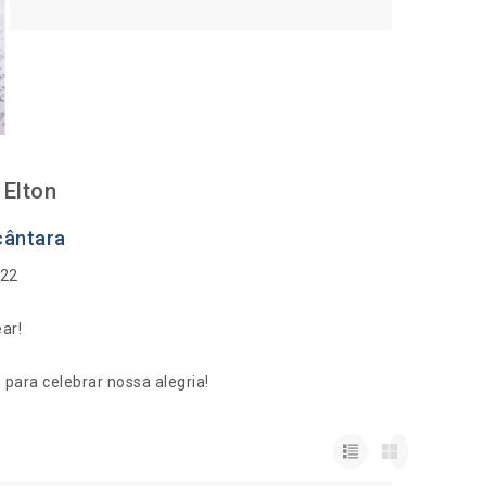
Elton
cântara
022
ar!
para celebrar nossa alegria!