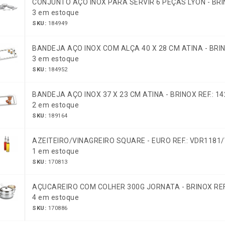
CONJUNTO AÇO INOX PARA SERVIR 6 PEÇAS LYON - BRIN
3 em estoque
SKU:
184949
BANDEJA AÇO INOX COM ALÇA 40 X 28 CM ATINA - BRIN
3 em estoque
SKU:
184952
BANDEJA AÇO INOX 37 X 23 CM ATINA - BRINOX REF.: 1
2 em estoque
SKU:
189164
AZEITEIRO/VINAGREIRO SQUARE - EURO REF.: VDR1181
1 em estoque
SKU:
170813
AÇUCAREIRO COM COLHER 300G JORNATA - BRINOX REF.
4 em estoque
SKU:
170886