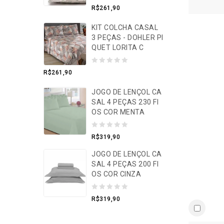
0
R$
261,90
o
KIT COLCHA CASAL
u
3 PEÇAS - DOHLER PI
t
QUET LORITA C
o
f
0
R$
261,90
5
o
JOGO DE LENÇOL CA
u
SAL 4 PEÇAS 230 FI
t
OS COR MENTA
o
f
0
R$
319,90
5
o
JOGO DE LENÇOL CA
u
SAL 4 PEÇAS 200 FI
t
OS COR CINZA
o
0
f
R$
319,90
o
5
u