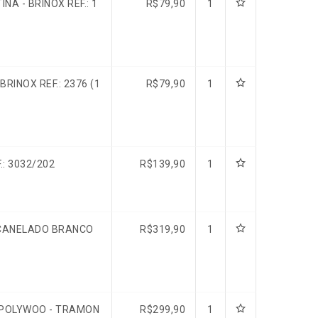
A - BRINOX REF.: 1
R$
79,90
1
RINOX REF.: 2376 (1
R$
79,90
1
: 3032/202
R$
139,90
1
 CANELADO BRANCO
R$
319,90
1
 POLYWOO - TRAMON
R$
299,90
1