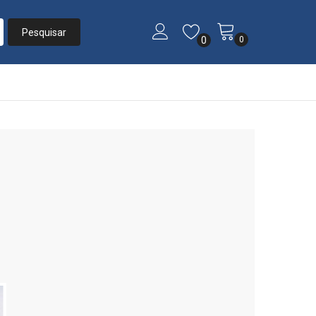
0
0
Início
»
Listas
»
Lista #16079