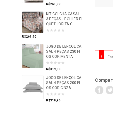
0
R$
261,90
o
KIT COLCHA CASAL
u
3 PEÇAS - DOHLER PI
t
QUET LORITA C
o
f
0
R$
261,90
5
o
JOGO DE LENÇOL CA
u
SAL 4 PEÇAS 230 FI
t
OS COR MENTA
Est
o
f
0
R$
319,90
5
o
JOGO DE LENÇOL CA
Compart
u
SAL 4 PEÇAS 200 FI
t
OS COR CINZA
o
0
f
R$
319,90
o
5
u