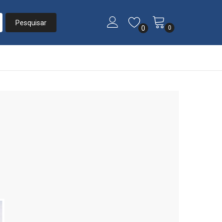
0
0
Início
»
Listas
»
Lista De Presente #14010