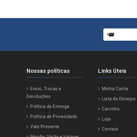
t
o
f
5
Nossas políticas
Links Úteis
Envio, Trocas e
Minha Conta
Devoluções
Lista de Desejos
Política de Entrega
Carrinho
Política de Privacidade
Loja
Vale Presente
Contato
Missão, Visão e Valores