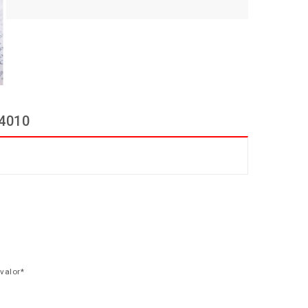
14010
 valor*