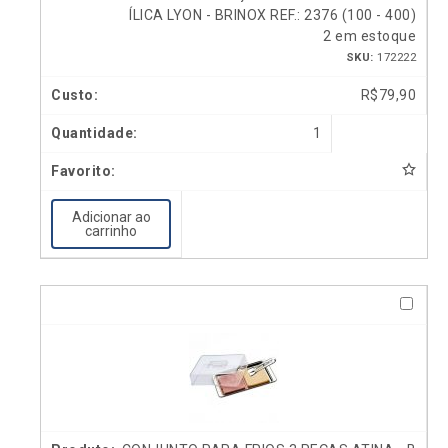
ÍLICA LYON - BRINOX REF.: 2376 (100 - 400)
2 em estoque
SKU:
172222
R$
79,90
1
Adicionar ao
carrinho