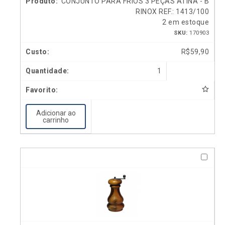
CONJUNTO PARA FRIOS 3 PEÇAS ATINA - B
RINOX REF.: 1413/100
2 em estoque
SKU:
170903
R$
59,90
1
Adicionar ao
carrinho