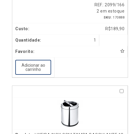
REF.: 2099/166
2 em estoque
SKU:
170888
R$
189,90
1
Adicionar ao
carrinho