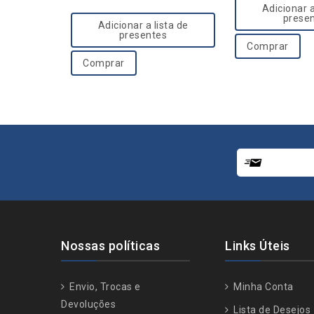
t
o
Adicionar a
prese
o
f
Adicionar a lista de
presentes
f
5
Comprar
5
Comprar
Nossas políticas
Links Úteis
Envio, Trocas e
Minha Conta
Devoluções
Lista de Desejos