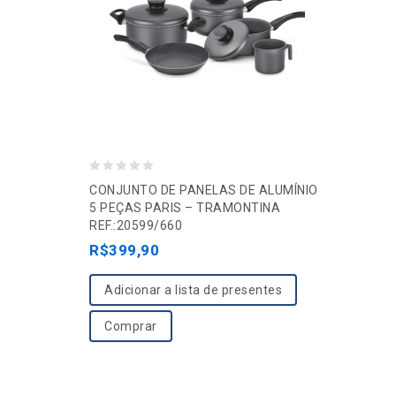
0
CONJUNTO DE PANELAS DE ALUMÍNIO
o
5 PEÇAS PARIS – TRAMONTINA
REF.:20599/660
u
R$
399,90
t
o
Adicionar a lista de presentes
f
5
Comprar