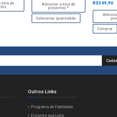
R$
349,90
t
t
 lista de
Adicionar a lista de
ntes
presentes *
o
o
Adiciona
f
f
pre
Selecionar quantidade
5
5
Comprar
Outros Links
Programa de Fidelidade
Encontre sua Lista