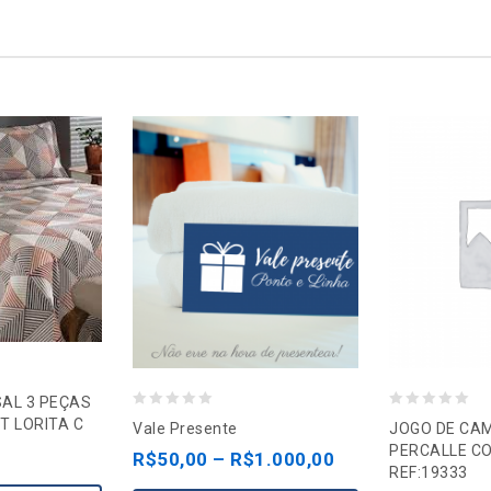
SAL 3 PEÇAS
0
0
T LORITA C
Vale Presente
JOGO DE CA
o
o
PERCALLE C
R$
50,00
–
R$
1.000,00
REF:19333
u
u