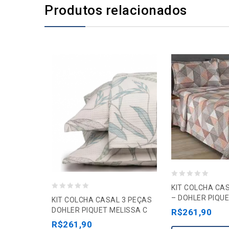
Produtos relacionados
0
KIT COLCHA CA
0
o
– DOHLER PIQUE
KIT COLCHA CASAL 3 PEÇAS
o
u
DOHLER PIQUET MELISSA C
R$
261,90
u
t
R$
261,90