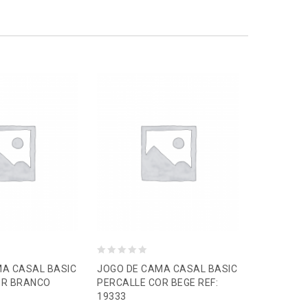
0
0
MA CASAL BASIC
JOGO DE CAMA CASAL BASIC
LENÇOL C
o
o
OR BRANCO
PERCALLE COR BEGE REF:
AVULSO 2
19333
PÉROLA
u
u