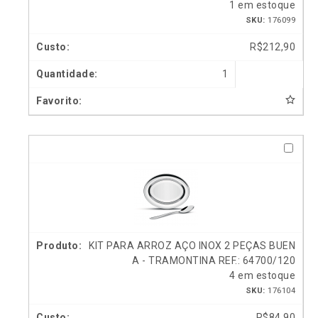
1 em estoque
SKU:
176099
R$
212,90
1
KIT PARA ARROZ AÇO INOX 2 PEÇAS BUEN
A - TRAMONTINA REF.: 64700/120
4 em estoque
SKU:
176104
R$
84,90