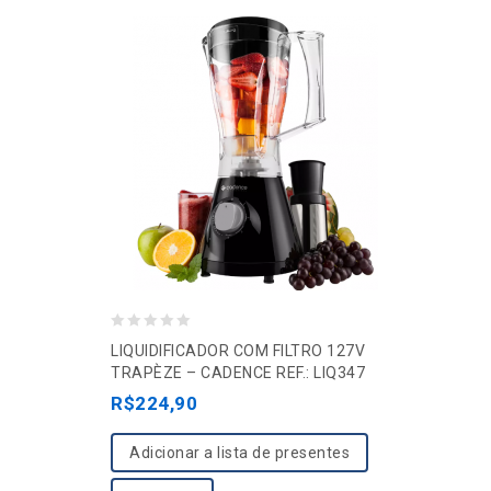
0
LIQUIDIFICADOR COM FILTRO 127V
o
TRAPÈZE – CADENCE REF.: LIQ347
u
R$
224,90
t
o
Adicionar a lista de presentes
f