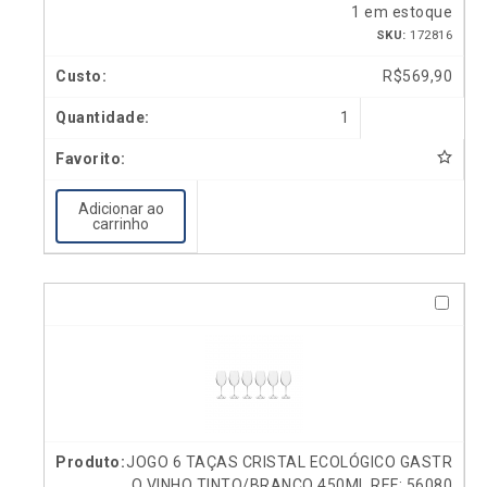
1 em estoque
SKU:
172816
R$
569,90
1
Adicionar ao
carrinho
JOGO 6 TAÇAS CRISTAL ECOLÓGICO GASTR
O VINHO TINTO/BRANCO 450ML REF: 56080