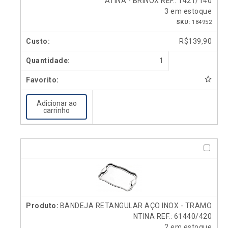
ATINA - BRINOX REF.: 1421/140
3 em estoque
SKU:
184952
R$
139,90
1
Adicionar ao
carrinho
BANDEJA RETANGULAR AÇO INOX - TRAMO
NTINA REF.: 61440/420
2 em estoque