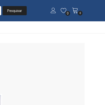
0
0
Início
»
Listas
»
Lista de Presente