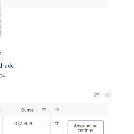
e
ndrade
024
Custo
R$
259,90
1
Adicionar ao
carrinho