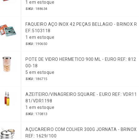
1 em estoque
SKU:
188634
FAQUEIRO AÇO INOX 42 PEÇAS BELLAGIO - BRINOX R
EF.:5103118
1 em estoque
SKU:
190650
POTE DE VIDRO HERMETICO 900 ML - EURO REF.: 812
00-18
5 em estoque
SKU:
186715
AZEITEIRO/VINAGREIRO SQUARE - EURO REF.: VDR11
81/VDR1198
1 em estoque
SKU:
170813
AÇUCAREIRO COM COLHER 300G JORNATA - BRINOX
REF.: 1629/100