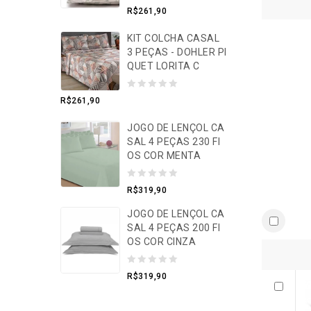
0
R$
261,90
o
KIT COLCHA CASAL
u
3 PEÇAS - DOHLER PI
t
QUET LORITA C
o
f
0
R$
261,90
5
o
JOGO DE LENÇOL CA
u
SAL 4 PEÇAS 230 FI
t
OS COR MENTA
o
f
0
R$
319,90
5
o
JOGO DE LENÇOL CA
u
SAL 4 PEÇAS 200 FI
t
OS COR CINZA
o
0
f
R$
319,90
o
5
u