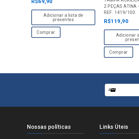
TAMPA ACRÍLICA
u
R$
69,90
t
2 PEÇAS ATINA 
t
o
REF.: 1419/100
Adicionar a lista de
o
f
presentes
R$
119,90
f
5
5
Comprar
Adicionar a
prese
Comprar
Nossas políticas
Links Úteis