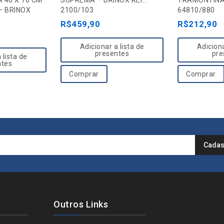
 40 X 16 CM
SUPREMA – BRINOX REF.:
TRAMONTINA 
u
u
– BRINOX
2100/103
64810/880
t
t
R$
459,90
R$
212,90
o
o
f
f
Adicionar a lista de
Adiciona
5
5
presentes
pre
 lista de
ntes
Comprar
Comprar
Outros Links