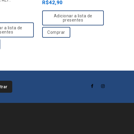
REF.:
1409/100
u
u
R$
42,90
R$
119,9
t
t
o
o
Adicionar a lista de
presentes
Adici
f
f
r a lista de
5
5
sentes
Comprar
Compra