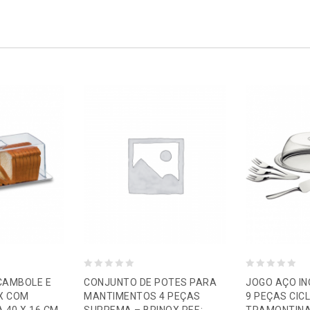
0
0
CAMBOLE E
CONJUNTO DE POTES PARA
JOGO AÇO I
o
o
OX COM
MANTIMENTOS 4 PEÇAS
9 PEÇAS CIC