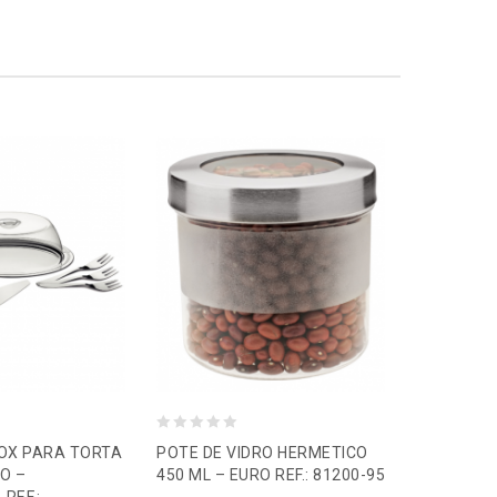
0
0
NOX PARA TORTA
POTE DE VIDRO HERMETICO
FARINHEI
o
o
LO –
450 ML – EURO REF.: 81200-95
600G ATIN