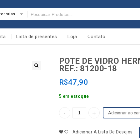
tegorias
nta
Lista de presentes
Loja
Contato
POTE DE VIDRO HER
REF.: 81200-18
🔍
R$
47,90
5 em estoque
Adicionar ao car
Adicionar A Lista De Desejos