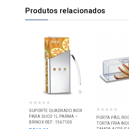
Produtos relacionados
0
SUPORTE QUADRADO INOX
0
o
PARA SUCO 1L PARMA –
PORTA PÃO, RO
BRINOX REF.: 1567100
o
u
TORTA FRIA IN