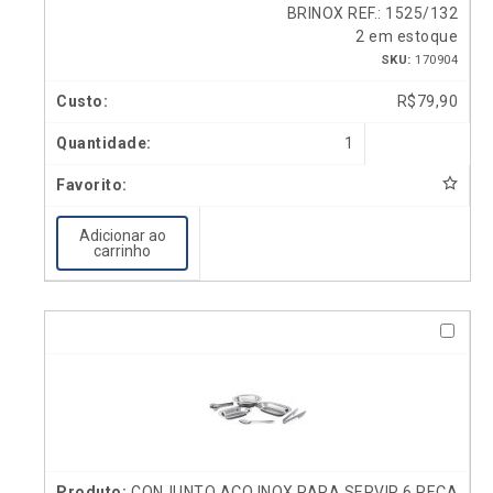
BRINOX REF.: 1525/132
2 em estoque
SKU:
170904
R$
79,90
1
Adicionar ao
carrinho
CONJUNTO AÇO INOX PARA SERVIR 6 PEÇA