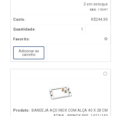
2 em estoque
SKU:
178397
R$
244,90
1
Adicionar ao
carrinho
BANDEJA AÇO INOX COM ALÇA 40 X 28 CM
ATINA - BRINOX REF.: 1421/140