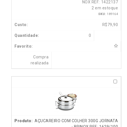
NOX REF.: 1422137
2 em estoque
SKU:
189164
R$
79,90
0
Compra
realizada
AÇUCAREIRO COM COLHER 300G JORNATA
- BRINOX REF.: 1629/100