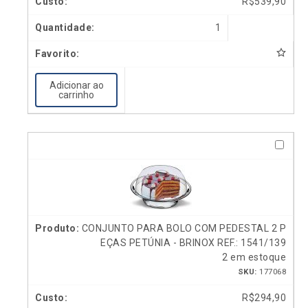
R$
539,90
1
Adicionar ao
carrinho
CONJUNTO PARA BOLO COM PEDESTAL 2 P
EÇAS PETÚNIA - BRINOX REF.: 1541/139
2 em estoque
SKU:
177068
R$
294,90