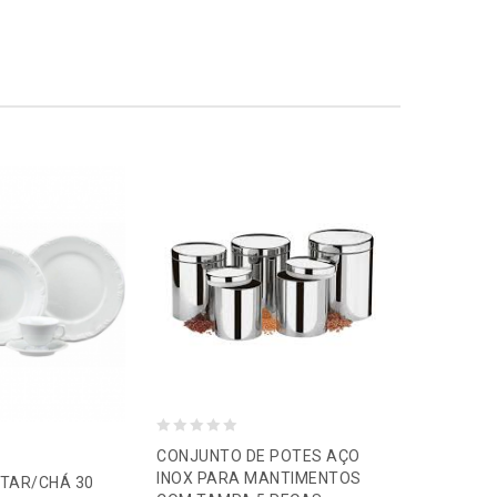
0
CONJUNTO DE POTES AÇO
0
o
INOX PARA MANTIMENTOS
TAR/CHÁ 30
KIT PARA 