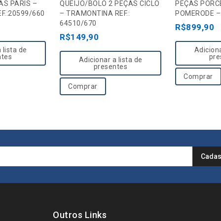
o
o
AS PARIS –
QUEIJO/BOLO 2 PEÇAS CICLO
PEÇAS PORC
F.:20599/660
– TRAMONTINA REF.:
POMERODE –
u
u
64510/670
R$
899,90
t
t
R$
149,90
o
o
 lista de
Adiciona
f
f
ntes
pre
Adicionar a lista de
5
5
presentes
Comprar
Comprar
Outros Links