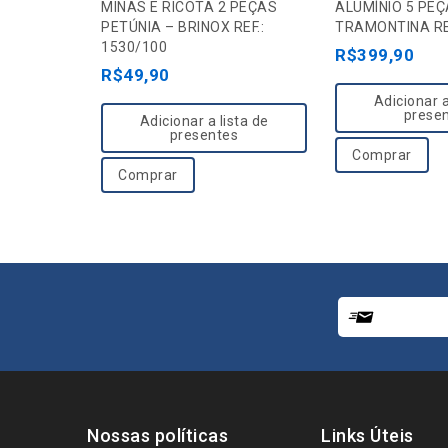
o
o
MINAS E RICOTA 2 PEÇAS
ALUMÍNIO 5 PEÇ
PETÚNIA – BRINOX REF.:
TRAMONTINA RE
u
u
1530/100
R$
399,90
t
t
R$
49,90
o
o
Adicionar a
f
f
prese
Adicionar a lista de
5
5
presentes
Comprar
Comprar
Nossas políticas
Links Úteis