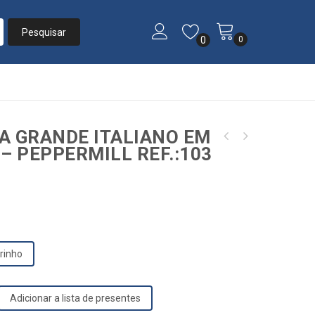
0
0
A GRANDE ITALIANO EM
CAFETEIRA CADENCE REF.:CAF610 127V URBAN POP
– PEPPERMILL REF.:103
MOEDOR DE PIMENTA PEQUENO COM VISOR ACRÍLICO
30 CAFÉS PRETA
E ACABAMENTO EM MADEIRA - PEPPERMILL
REF.:151
rinho
Adicionar a lista de presentes