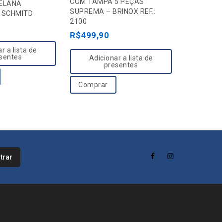
COM TAMPA 5 PEÇAS
o
u
ELANA
PRETO – T
SUPREMA – BRINOX REF.:
 SCHMITD
25099/02
u
t
2100
R$
229,9
t
o
R$
499,90
o
f
r a lista de
Adici
f
5
sentes
Adicionar a lista de
5
presentes
Compra
Comprar