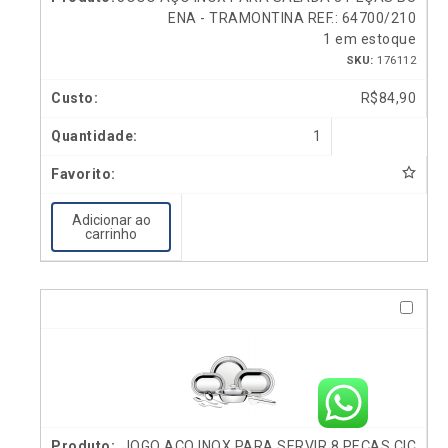
ENA - TRAMONTINA REF.: 64700/210
1 em estoque
SKU:
176112
R$
84,90
1
Adicionar ao
carrinho
JOGO AÇO INOX PARA SERVIR 8 PEÇAS CIC