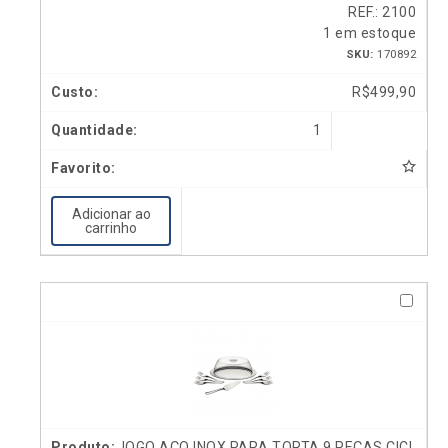
REF.: 2100
1 em estoque
SKU:
170892
R$
499,90
1
Adicionar ao
carrinho
JOGO AÇO INOX PARA TORTA 9 PEÇAS CICL