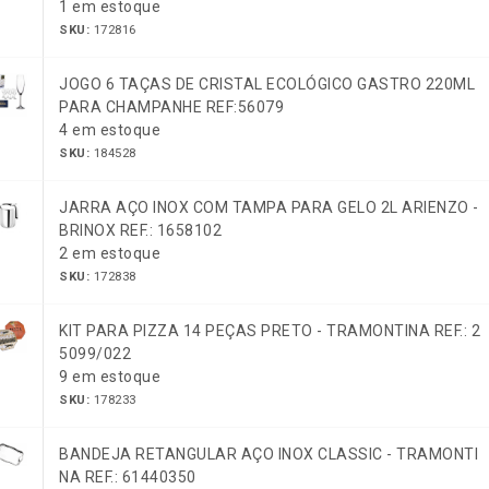
1 em estoque
SKU:
172816
JOGO 6 TAÇAS DE CRISTAL ECOLÓGICO GASTRO 220ML
PARA CHAMPANHE REF:56079
4 em estoque
SKU:
184528
JARRA AÇO INOX COM TAMPA PARA GELO 2L ARIENZO -
BRINOX REF.: 1658102
2 em estoque
SKU:
172838
KIT PARA PIZZA 14 PEÇAS PRETO - TRAMONTINA REF.: 2
5099/022
9 em estoque
SKU:
178233
BANDEJA RETANGULAR AÇO INOX CLASSIC - TRAMONTI
NA REF.: 61440350