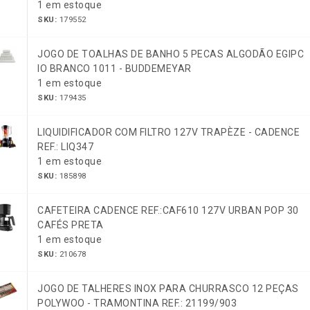
1 em estoque
SKU:
179552
JOGO DE TOALHAS DE BANHO 5 PECAS ALGODÃO EGIPC
IO BRANCO 1011 - BUDDEMEYAR
1 em estoque
SKU:
179435
LIQUIDIFICADOR COM FILTRO 127V TRAPÈZE - CADENCE
REF.: LIQ347
1 em estoque
SKU:
185898
CAFETEIRA CADENCE REF.:CAF610 127V URBAN POP 30
CAFÉS PRETA
1 em estoque
SKU:
210678
JOGO DE TALHERES INOX PARA CHURRASCO 12 PEÇAS
POLYWOO - TRAMONTINA REF.: 21199/903