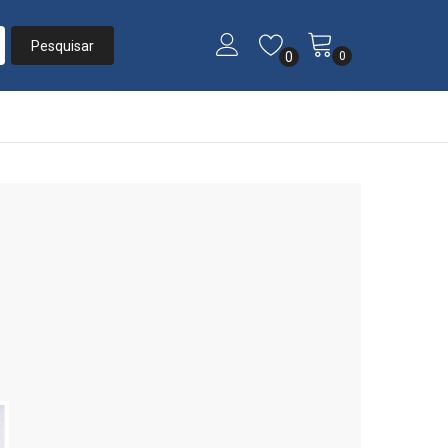
0
0
Início
»
Listas
»
Casamento Isabela e Pierre