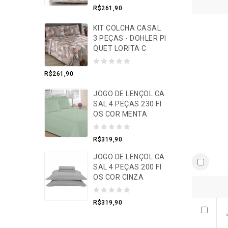
0
R$
261,90
o
KIT COLCHA CASAL
u
3 PEÇAS - DOHLER PI
t
QUET LORITA C
o
f
0
R$
261,90
5
o
JOGO DE LENÇOL CA
u
SAL 4 PEÇAS 230 FI
t
OS COR MENTA
o
f
0
R$
319,90
5
o
JOGO DE LENÇOL CA
u
SAL 4 PEÇAS 200 FI
t
OS COR CINZA
o
0
f
R$
319,90
o
5
u