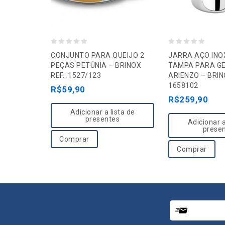
0
0
CONJUNTO PARA QUEIJO 2
JARRA AÇO INO
o
o
PEÇAS PETÚNIA – BRINOX
TAMPA PARA GE
REF.: 1527/123
ARIENZO – BRINO
u
u
1658102
R$
59,90
t
t
R$
259,90
o
o
Adicionar a lista de
f
f
presentes
Adicionar a
5
5
prese
Comprar
Comprar