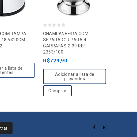
0
0
X COM TAMPA
CHAMPANHEIRA COM
BANDEJA 
o
o
 18,5X20CM
SEPARADOR PARA 4
INOX CLAS
2
GARRAFAS Ø 39 REF.:
TRAMONTIN
u
u
2353/100
R$
169,9
t
t
R$
729,90
o
o
r a lista de
Adici
f
f
sentes
Adicionar a lista de
5
5
presentes
Compra
Comprar