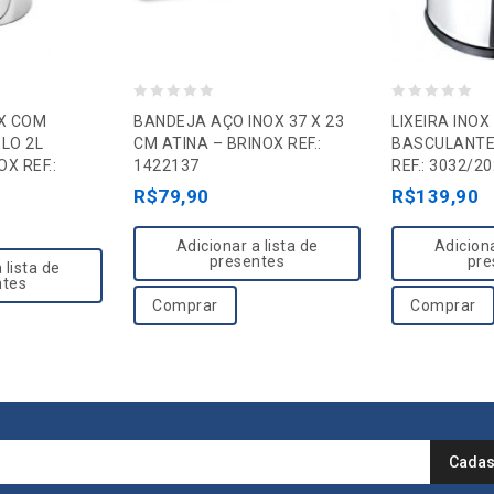
0
0
X COM
BANDEJA AÇO INOX 37 X 23
LIXEIRA INO
o
o
LO 2L
CM ATINA – BRINOX REF.:
BASCULANTE
X REF.:
1422137
REF.: 3032/20
u
u
R$
79,90
R$
139,90
t
t
o
o
Adicionar a lista de
Adiciona
f
f
presentes
pre
 lista de
5
5
ntes
Comprar
Comprar