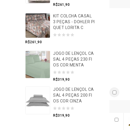
0
R$
261,90
o
KIT COLCHA CASAL
u
3 PEÇAS - DOHLER PI
t
QUET LORITA C
o
f
0
R$
261,90
5
o
JOGO DE LENÇOL CA
u
SAL 4 PEÇAS 230 FI
t
OS COR MENTA
o
f
0
R$
319,90
5
o
JOGO DE LENÇOL CA
u
SAL 4 PEÇAS 200 FI
t
OS COR CINZA
o
0
f
R$
319,90
o
5
u