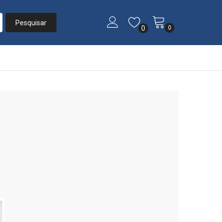
0
0
»
Listas
»
CASAMENTO JULIANA E PEDRO HENRIQUE