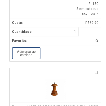
F.: 150
3 em estoque
SKU:
176614
R$
89,90
1
Adicionar ao
carrinho