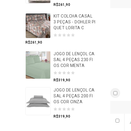
0
R$
261,90
o
KIT COLCHA CASAL
u
3 PEÇAS - DOHLER PI
t
QUET LORITA C
o
f
0
R$
261,90
5
o
JOGO DE LENÇOL CA
u
SAL 4 PEÇAS 230 FI
t
OS COR MENTA
o
f
0
R$
319,90
5
o
JOGO DE LENÇOL CA
u
SAL 4 PEÇAS 200 FI
t
OS COR CINZA
o
0
f
R$
319,90
o
5
u