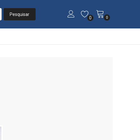
0
0
Início
»
Listas
»
Casamento Tamires e Hugo André