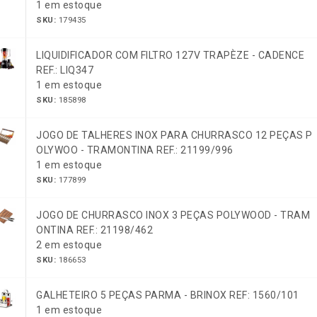
1 em estoque
SKU:
179435
LIQUIDIFICADOR COM FILTRO 127V TRAPÈZE - CADENCE
REF.: LIQ347
1 em estoque
SKU:
185898
JOGO DE TALHERES INOX PARA CHURRASCO 12 PEÇAS P
OLYWOO - TRAMONTINA REF.: 21199/996
1 em estoque
SKU:
177899
JOGO DE CHURRASCO INOX 3 PEÇAS POLYWOOD - TRAM
ONTINA REF.: 21198/462
2 em estoque
SKU:
186653
GALHETEIRO 5 PEÇAS PARMA - BRINOX REF: 1560/101
1 em estoque