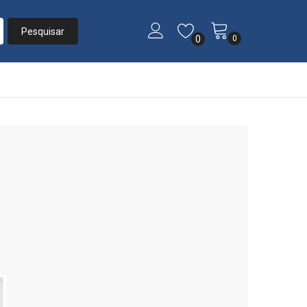
0
0
Início
»
Listas
»
Laura e Rodrigo