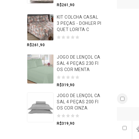
0
R$
261,90
o
KIT COLCHA CASAL
u
3 PEÇAS - DOHLER PI
t
QUET LORITA C
o
f
0
R$
261,90
5
o
JOGO DE LENÇOL CA
u
SAL 4 PEÇAS 230 FI
t
OS COR MENTA
o
f
0
R$
319,90
5
o
JOGO DE LENÇOL CA
u
SAL 4 PEÇAS 200 FI
t
OS COR CINZA
o
0
f
R$
319,90
o
5
u