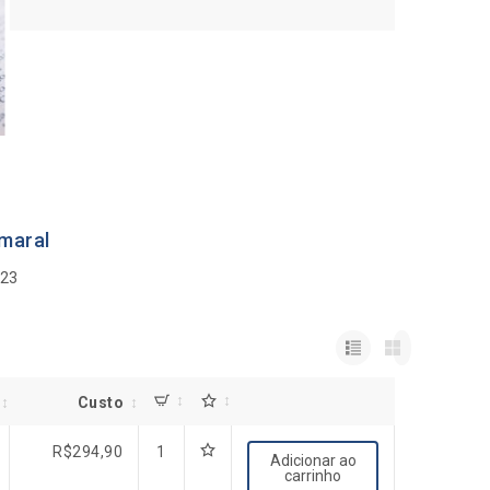
maral
023
Custo
R$
294,90
1
Adicionar ao
carrinho