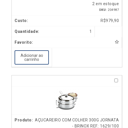
2 em estoque
SKU:
204987
R$
979,90
1
Adicionar ao
carrinho
AÇUCAREIRO COM COLHER 300G JORNATA
- BRINOX REF.: 1629/100