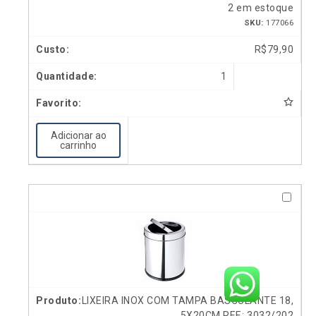
2 em estoque
SKU:
177066
R$
79,90
1
Adicionar ao
carrinho
LIXEIRA INOX COM TAMPA BASCULANTE 18,
5X20CM REF.: 3032/202